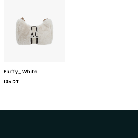
Fluffy_White
135 DT